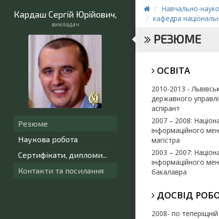
Навчально-науков
Кардаш Сергій Юрійович
,
кафедра національн
викладач
РЕЗЮМЕ
ОСВІТА
2010-2013 - Львівсь
державного управлін
аспірант
2007 – 2008:
Націон
Резюме
інформаційного мене
Наукова робота
магістра
2003 – 2007: Націон
Сертифікати, дипломи...
інформаційного мене
Контакти та посилання
бакалавра
ДОСВІД РОБ
2008- по теперіщній