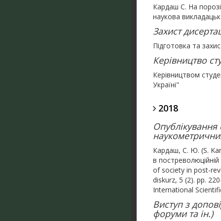
Кардаш С. На порозі
наукова викладацько
Захист дисертац
Підготовка та захис
Керівництво ст
Керівництвом студе
Україні"
2018
Опублікування с
наукометричних 
Кардаш, С. Ю. (S. K
в постреволюційній У
of society in post-re
diskurz, 5 (2). pp. 
International Scienti
Виступ з допові
форуми та ін.)