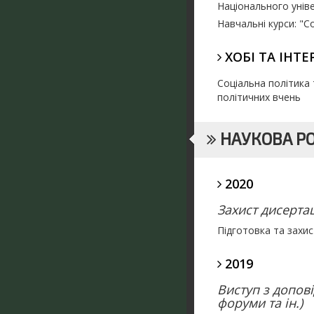
Національного унів
Навчальні курси: "Со
ХОБІ ТА ІНТЕ
Соціальна політика т
політичних вчень
НАУКОВА Р
2020
Захист дисертац
Підготовка та захис
2019
Виступ з допові
форуми та ін.)