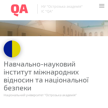
Tog
НУ "Острозька академія"
nav
ІС "QA"
Навчально-науковий
інститут міжнародних
відносин та національної
безпеки
Національний університет "Острозька академія"