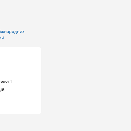
міжнародних
ки
ології
ій