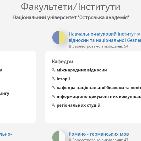
Факультети/Інститути
Національний університет "Острозька академія"
Навчально-науковий інститут 
відносин та національної безпе
Зареєстровано викладачів: 54
Кафедри
та
міжнародних відносин
історії
кафедра національної безпеки та політ
ингу
інформаційно-документних комунікац
регіональних студій
льно-
Романо - германських мов
Зареєстровано викладачів: 47