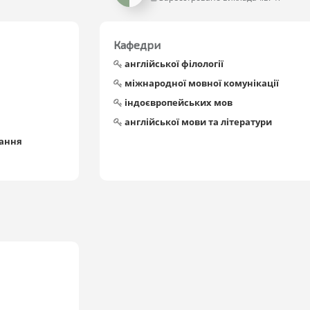
Кафедри
англійської філології
міжнародної мовної комунікації
індоєвропейських мов
англійської мови та літератури
вання