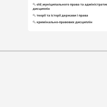
old_муніципального права та адміністрат
дисциплін
теорії та історії держави і права
кримінально-правових дисциплін