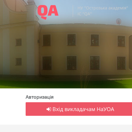
НУ "Острозька академія"
ІС "QA"
Авторизація
Вхід викладачам НаУОА