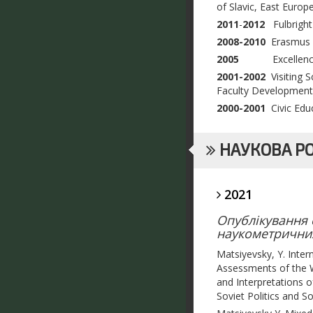
of
Slavic, East Europe
2011
-
2012
Fulbright
2008-2010
Erasmus M
2005
Excellence in 
2001-2002
V
isiting 
Faculty Deve
2000-2001
Civic Edu
НАУКОВА Р
2021
Опублікування с
наукометричних 
Matsiyevsky, Y. Inte
Assessments of the W
and Interpretations o
Soviet Politics and S