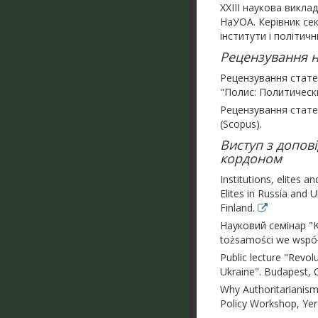
ХХІІI наукова викла
НаУОА. Керівник секц
інститути і політич
Рецензування на
Рецензування статей,
"Полис: Политическ
Рецензування статей
(Scopus).
Виступ з допов
кордоном
Institutions, elites 
Elites in Russia and 
Finland.
Науковий семінар "Kul
tożsamości we współ
Public lecture "Revo
Ukraine". Budapest, 
Why Authoritarianism 
Policy Workshop, Ye