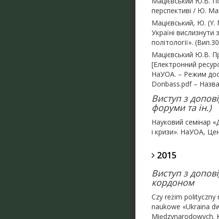
Мацієвський Ю.В. По
перспективі / Ю. Мац
Мацієвський, Ю. (Y. M
Україні вислизнути з
політології». (Вип.30)
Мацієвський Ю.В. Пр
[Електронний ресурс
НаУОА. – Режим дост
Donbass.pdf – Назва
Виступ з допові
форуми та ін.)
Науковий семінар «Д
і кризи». НаУОА, Це
2015
Виступ з допов
кордоном
Czy reżim polityczny
naukowe «Ukraina dwa
Międzynarodowych. Ka