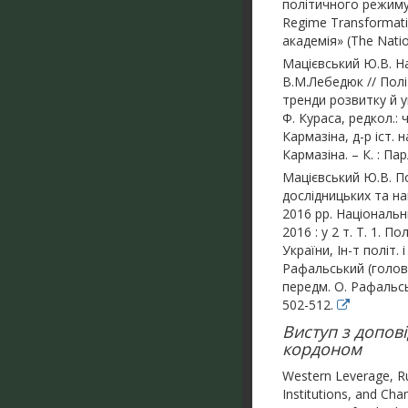
політичного режиму в 
Regime Transformati
академія» (The Natio
Мацієвський Ю.В. На
В.М.Лебедюк // Політ
тренди розвитку й ук
Ф. Кураса, редкол.: 
Кармазіна, д-р іст. 
Кармазіна. – К. : Па
Мацієвський Ю.В. По
дослідницьких та на
2016 рр. Національн
2016 : у 2 т. Т. 1. 
України, Ін-т політ. 
Рафальський (голова
передм. О. Рафальськ
502-512.
Виступ з допов
кордоном
Western Leverage, R
Institutions, and Ch