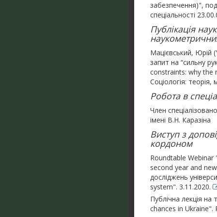
забезпечення)", под
спеціальності 23.00.
Публікація нау
наукометричних
Мацієвський, Юрій (Y
запит на “сильну рук
constraints: why the 
Соціологія: теорія, 
Робота в спеціа
Член спеціалізовано
імені В.Н. Каразіна
Виступ з допов
кордоном
Roundtable Webinar "
second year and new 
досліджень університ
system". 3.11.2020.
Публічна лекція на т
chances in Ukraine".