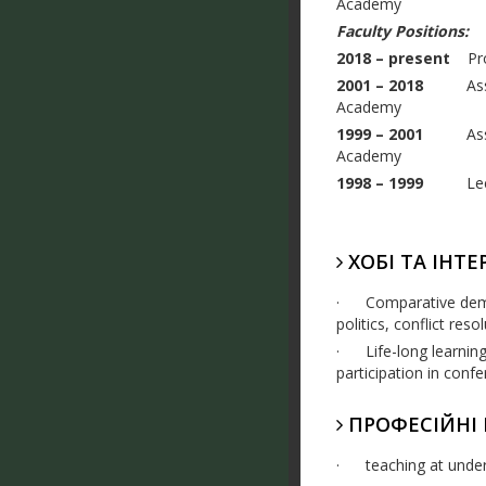
Academy
Faculty Positions:
2018
–
present
Prof
2001 – 2018
Associat
Academy
1999 – 2001
Associa
Academy
1998 – 1999
Lectu
ХОБІ ТА ІНТЕ
·
Comparative demo
politics, conflict res
·
Life-long learnin
participation in conf
ПРОФЕСІЙНІ
·
teaching at unde