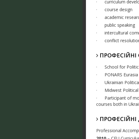
·
curriculum deve
·
course design
·
academic resea
·
public speaking
·
intercultural co
·
conflict resolutio
ПРОФЕСІЙНІ 
·
School for Politi
·
PONARS Eurasia P
·
Ukrainian Politic
·
Midwest Political
·
Participant of m
courses both in Ukra
ПРОФЕСІЙНІ
Professional Accompl
2010
– CEU Curriculum