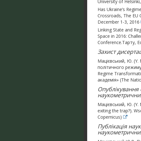
University of Helsinki
Has Ukraine’s Regime
Crossroads, The EU C
December 1-3, 2016
Linking State and Re
Space in 2016: Chall
Conference.Тарту, Е
Захист дисертац
Мацієвський, Ю. (Y. 
політичного режиму в 
Regime Transformati
академія» (The Natio
Опублікування с
наукометричних 
Мацієвський, Ю. (Y. 
exiting the trap?). W
Copernicus)
Публікація нау
наукометричних