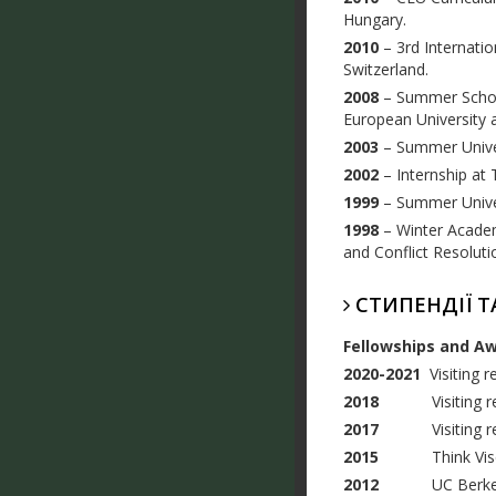
Hungary
.
2010
– 3rd Internati
Switzerland.
2008
– Summer School
European University a
2003
– Summer Univer
2002
– Internship at
1999
– Summer Univer
1998
– Winter Academ
and Conflict Resolutio
СТИПЕНДІЇ Т
Fellowships
and A
2020-2021
Visiting 
2018
Visiting
r
2017
Visiting r
2015
Think Vi
2012
UC Berkeley CA