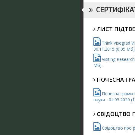
СЕРТИФІКАТ
ЛИСТ ПІДТВ
Think Visegrad Vi
06.11.2015 (0,05 Мб)
Visiting Research 
Мб).
ПОЧЕСНА ГР
Почесна грамота
науки - 04.05.2020 (
СВІДОЦТВО 
Свідоцтво про р