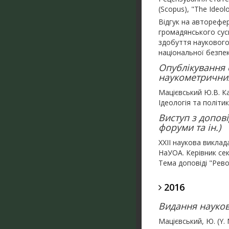
(Scopus), "The Ideolo
Відгук на авторефе
громадянського сусп
здобуття наукового 
національної безпек
Опублікування с
наукометричних 
Мацієвський Ю.В. Ка
Ідеологія та політик
Виступ з допові
форуми та ін.)
ХХІI наукова виклад
НаУОА. Керівник сек
Тема доповіді "Рево
2016
Видання науков
Мацієвський, Ю. (Y. 