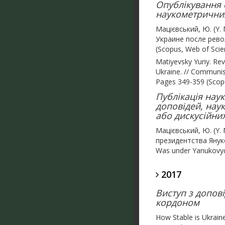
Опублікування с
наукометричних 
Мацієвський, Ю. (Y.
Украине после револ
(Scopus, Web of Scie
Matiyevsky Yuriy. Re
Ukraine. // Communis
Pages 349-359 (Scop
Публікація наук
доповідей, нау
або дискусійних
Мацієвський, Ю. (Y.
президентства Януков
Was under Yanukovyc
2017
Виступ з допов
кордоном
How Stable is Ukrain