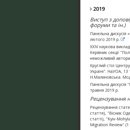
2019
Виступ з допові
форуми та ін.)
Панельна дискусія «
лютого 2019 р.
ХХІV наукова виклад
Керівник секції "Пол
неможливий автори
Круглий стіл Центру
Україні". НаУОА, 13
Н.Малиновська. Мо
Панельна дискусія "
травня 2019 р.
Рецензування на
Рецензування стате
стаття), "Вісник Од
статті), "Kyiv-Mohyla
Migration Review" (1