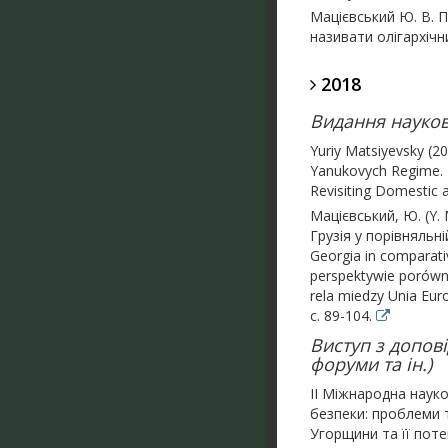
Мацієвський Ю. В. 
називати олігархічни
2018
Видання науков
Yuriy Matsiyevsky (2
Yanukovych Regime. 
Revisiting Domestic a
Мацієвський, Ю. (Y.
Грузія у порівняльній
Georgia in comparati
perspektywie porówna
rela miedzy Unia Eur
с. 89-104.
Виступ з допові
форуми та ін.)
II Міжнародна науко
безпеки: проблеми 
Угорщини та її потен