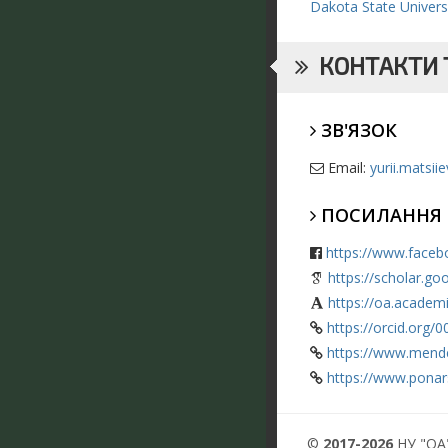
Dakota State Universi
КОНТАКТИ Т
ЗВ'ЯЗОК
Email:
yurii.matsi
ПОСИЛАННЯ
https://www.faceb
https://scholar.g
https://oa.academ
https://orcid.org
https://www.mende
https://www.ponar
©
2017-2026
НУ "ОА