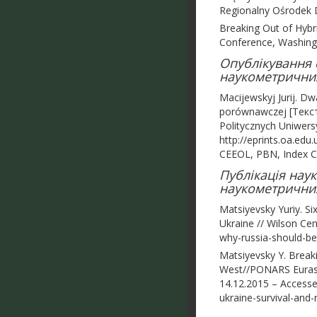
Regionalny Ośrodek 
Breaking Out of Hybri
Conference, Washing
Опублікування с
наукометричних 
Macijewskyj Jurij. Dw
porównawczej [Текст]
Politycznych Uniwersy
http://eprints.oa.e
CEEOL, PBN, Index C
Публікація нау
наукометричних
Matsiyevsky Yuriy. Si
Ukraine // Wilson Cen
why-russia-should-be
Matsiyevsky Y. Breaki
West//PONARS Eurasia
14.12.2015 – Accesse
ukraine-survival-and-