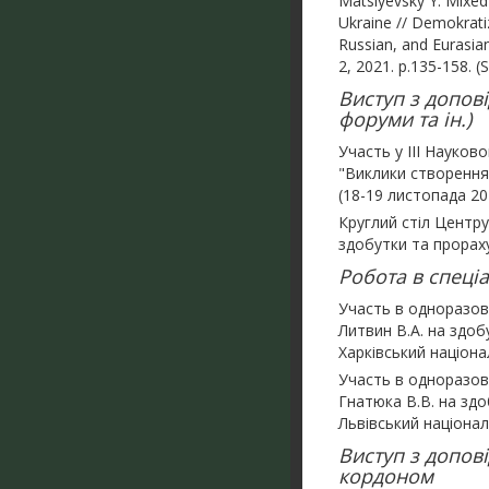
Matsiyevsky Y. Mixed
Ukraine // Demokratiz
Russian, and Eurasia
2, 2021. p.135-158. 
Виступ з допові
форуми та ін.)
Участь у ІІІ Науково
"Виклики створення
(18-19 листопада 20
Круглий стіл Центру
здобутки та прораху
Робота в спеціа
Участь в одноразові
Литвин В.А. на здоб
Харківський націонал
Участь в одноразові
Гнатюка В.В. на здо
Львівський націонал
Виступ з допов
кордоном