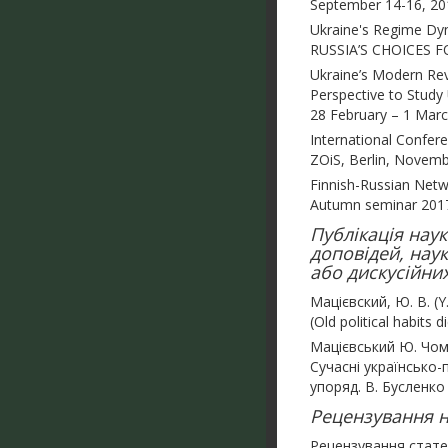
September 14-16, 20
Ukraine's Regime Dyn
RUSSIA’S CHOICES FOR
Ukraine’s Modern Rev
Perspective to Study 
28 February – 1 Marc
International Confer
ZOiS, Berlin, Novemb
Finnish-Russian Netw
Autumn seminar 2017.
Публікація наук
доповідей, нау
або дискусійних
Мацієвский, Ю. В. (Y
(Old political habits
Мацієвський Ю. Чом
Сучасні українсько-п
упоряд. В. Бусленко (
Рецензування на
Рецензування статей,