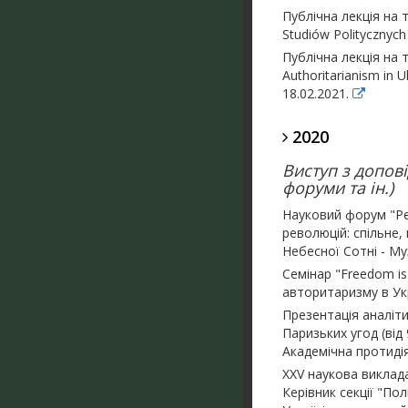
Публічна лекція на 
Studiów Politycznyc
Публічна лекція на т
Authoritarianism in U
18.02.2021.
2020
Виступ з допові
форуми та ін.)
Науковий форум "Рев
революцій: спільне,
Небесної Сотні - Муз
Семінар "Freedom is
авторитаризму в Укр
Презентація аналіти
Паризьких угод (від
Академічна протидія
ХХV наукова виклада
Керівник секції "Пол