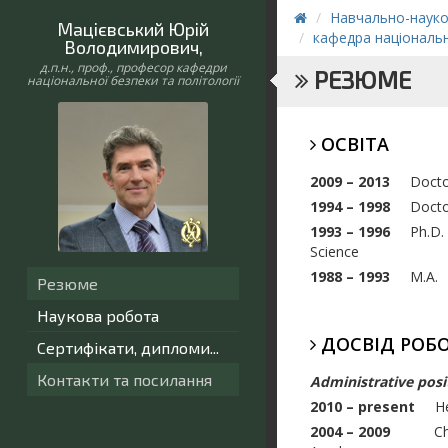
Навчально-науков
Мацієвський Юрій
кафедра національн
Володимирович
,
д.п.н., проф., професор кафедри
РЕЗЮМЕ
національної безпеки та політології
ОСВІТА
2009 – 2013
Docto
1994 – 1998
Doctoral
1993 – 1996
Ph.D. (c
Science
1988 – 1993
M.A. The
Резюме
Наукова робота
ДОСВІД РОБ
Сертифікати, дипломи...
Контакти та посилання
Administrative posi
2010 – present
He
2004 – 2009
Chai