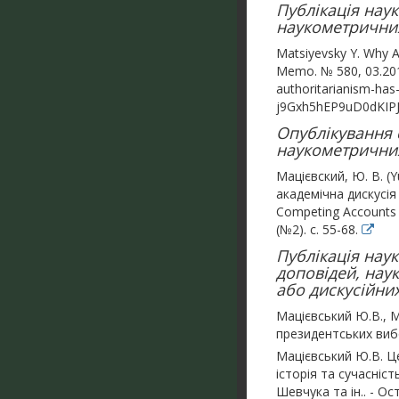
Публікація нау
наукометричних
Matsiyevsky Y. Why A
Memo. № 580, 03.201
authoritarianism-ha
j9Gxh5hEP9uD0dKIPJ
Опублікування с
наукометричних 
Мацієвский, Ю. В. (Y
академічна дискусія 
Competing Accounts 
(№2). с. 55-68.
Публікація наук
доповідей, нау
або дискусійних
Мацієвський Ю.В., М
президентських вибо
Мацієвський Ю.В. Це
історія та сучасніст
Шевчука та ін.. - Ос