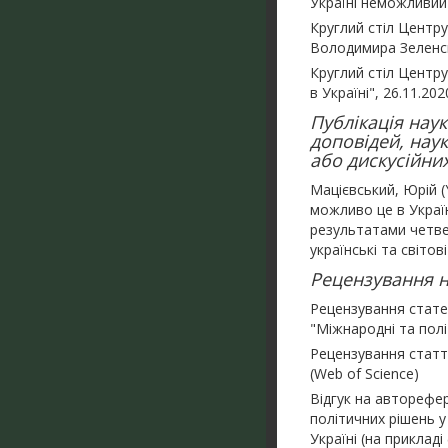
Україні неможливий 
Круглий стіл Центр
Володимира Зеленсь
Круглий стіл Центру
в Україні", 26.11.202
Публікація наук
доповідей, нау
або дискусійних
Мацієвський, Юрій (Y
можливо це в Україні?
результатами четвер
українські та світові
Рецензування на
Рецензування стате
"Міжнародні та полі
Рецензування статті
(Web of Science)
Відгук на авторефе
політичних рішень у
Україні (на приклад