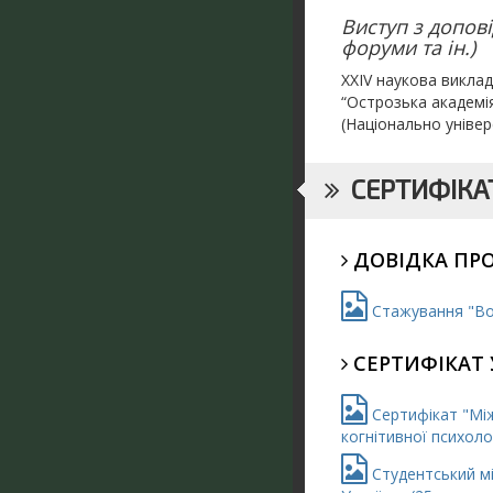
Виступ з допові
форуми та ін.)
XXIV наукова виклад
“Острозька академія
(Національно універ
СЕРТИФІКАТ
ДОВІДКА ПР
Стажування "Вол
СЕРТИФІКАТ 
Сертифікат "Між
когнітивної психолог
Студентський мі