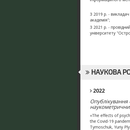
З 2019 р. - виклада
академія";
З 2021 р. - провідн
університету "Остро
НАУКОВА Р
2022
Опублікування с
наукометричних 
«The effects of psyc
the Covid-19 pandemi
Tymoschuk, Yuriy Ply