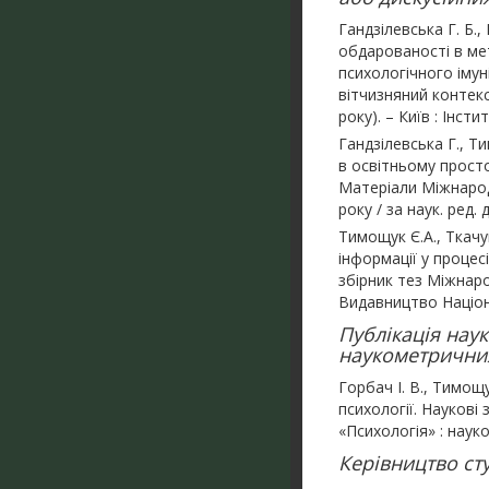
Гандзілевська Г. Б.
обдарованості в ме
психологічного імун
вітчизняний контекс
року). – Київ : Інс
Гандзілевська Г., Т
в освітньому просто
Матеріали Міжнародн
року / за наук. ред. 
Тимощук Є.А., Ткачу
інформації у процесі
збірник тез Міжнаро
Видавництво Націона
Публікація нау
наукометричних
Горбач І. В., Тимо
психології. Наукові
«Психологія» : наук
Керівництво ст