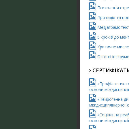
Психологія стрес
Протидія та попе
Медіаграмотність
5 кроків до мент
Критичне мисленн
Освітні інструме
СЕРТИФІКАТИ
«Профілактика ор
основи міждисципліна
«Нейрогенна дисф
міждисциплінарної оп
«Соціальна реабіл
основи міждисципліна