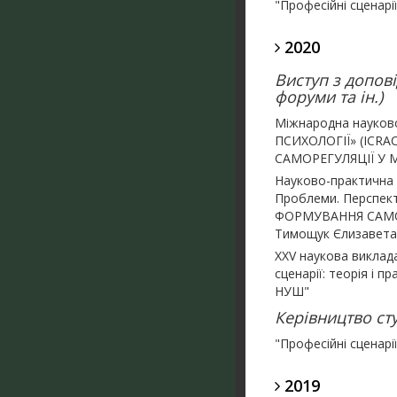
"Професійні сценарії
2020
Виступ з допові
форуми та ін.)
Міжнародна науков
ПСИХОЛОГІЇ» (ICRA
САМОРЕГУЛЯЦІЇ У 
Науково-практична 
Проблеми. Перспек
ФОРМУВАННЯ САМО
Тимощук Єлизавета
XXV наукова виклада
сценарії: теорія і 
НУШ"
Керівництво ст
"Професійні сценарії
2019