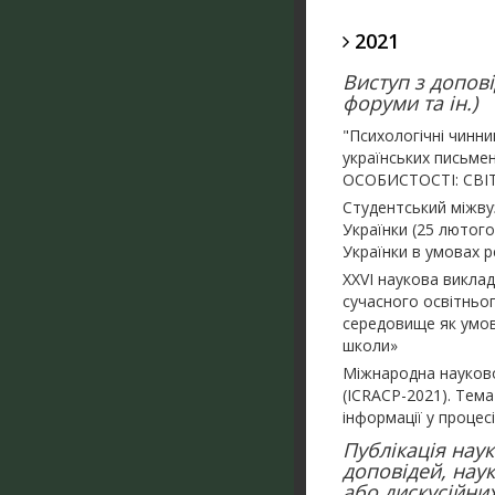
2021
Виступ з допові
форуми та ін.)
"Психологічні чинн
українських письме
ОСОБИСТОСТІ: СВІ
Студентський міжвуз
Українки (25 лютого
Українки в умовах р
XXVI наукова виклад
сучасного освітньог
середовище як умов
школи»
Міжнародна науково
(ICRACP-2021). Тема
інформації у процесі
Публікація наук
доповідей, нау
або дискусійних