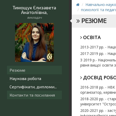
Навчально-науко
Тимощук Єлизавета
психології та педаг
Анатоліївна
,
викладач
РЕЗЮМЕ
ОСВІТА
2013-2017 рр. -
Наці
2017-2019 рр.
- Наці
З 2019 р.-
Національ
рівня вищої освіти 
Резюме
ДОСВІД РОБ
Наукова робота
Сертифікати, дипломи...
2016-2018 рр. - НВК 
організатор, керівни
Контакти та посилання
2018-2020 рр. - ста
університет "Остроз
2020-2021 рр. - зас
інформаційного ме