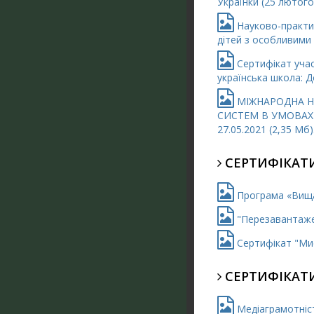
Українки (25 лютого 
Науково-практичн
дітей з особливими 
Сертифікат учас
українська школа: Д
МІЖНАРОДНА НА
СИСТЕМ В УМОВАХ Є
27.05.2021 (2,35 Мб)
СЕРТИФІКАТИ
Програма «Вища 
"Перезавантажен
Сертифікат "Мис
СЕРТИФІКАТ
Медіаграмотність