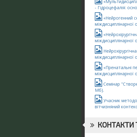
«Мультидисциплін
‐ Гідроцефалія: осно
«Нейрогенний сеч
міждисциплінарної оп
«Нейрохірургічна
міждисциплінарної оп
Нейрохірургічна 
міждисциплінарної оп
«Пренатальні пер
міждисциплінарної оп
Семінар "Створе
Мб).
Учасник методол
вітчизняний контекс
КОНТАКТИ Т