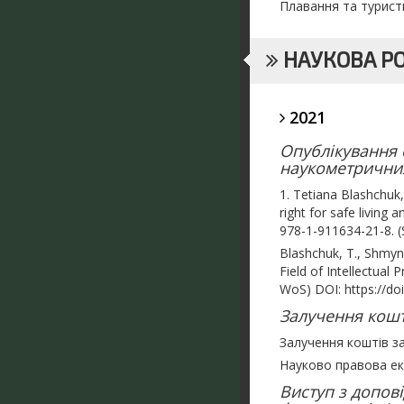
Плавання та туристи
НАУКОВА Р
2021
Опублікування с
наукометричних 
1. Tetiana Blashchuk,
right for safe living
978-1-911634-21-8. 
Blashchuk, T., Shmynd
Field of Intellectual
WoS) DOI: https://do
Залучення кошт
Залучення коштів за
Науково правова ек
Виступ з допові