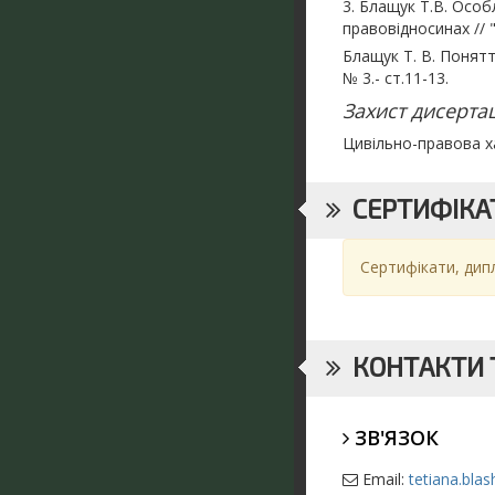
3. Блащук Т.В. Особ
правовідносинах // "
Блащук Т. В. Поняття
№ 3.- ст.11-13.
Захист дисертац
Цивільно-правова х
СЕРТИФІКАТ
Сертифікати, дип
КОНТАКТИ Т
ЗВ'ЯЗОК
Email:
tetiana.bla