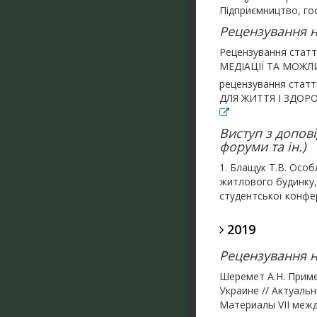
Підприємництво, гос
Рецензування на
Рецензування ста
МЕДІАЦІЇ ТА МОЖЛ
рецензування стат
ДЛЯ ЖИТТЯ І ЗДОР
Виступ з допові
форуми та ін.)
1. Блащук Т.В. Особ
житлового будинку, 
студентської конфере
2019
Рецензування на
Шеремет А.Н. Приме
Украине // Актуаль
Материалы VIІ меж