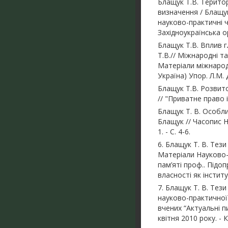
Блащук Т.В. Терито
визначення / Блащук
науково-практичні чи
Західноукраїнська орг
Блащук Т.В. Вплив г
Т.В.// Міжнародні т
Матеріали міжнародн
Україна) Упор. Л.М. 
Блащук Т.В. Розвито
// "Приватне право 
Блащук Т. В. Особли
Блащук // Часопис Н
1. - С. 4-6.
6. Блащук Т. В. Тези
Матеріали Науково-п
пам’яті проф.. Підо
власності як інститу
7. Блащук Т. В. Тез
науково-практичної 
вчених “Актуальні п
квітня 2010 року. -