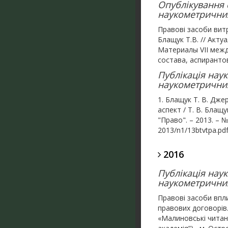
Опублікування с
наукометричних 
Правові засоби витр
Блащук Т.В. // Акт
Материалы VIІ меж
состава, аспирантов
Публікація нау
наукометричних
1. Блащук Т. В. Дж
аспект / Т. В. Блащ
"Право". – 2013. – № 
2013/n1/13btvtpa.pdf
2016
Публікація нау
наукометричних
Правові засоби впли
правових договорів
«Малиновські читан