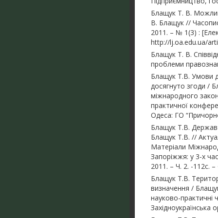
Підприємництво, госп
Блащук Т. В. Можли
В. Блащук // Часопи
2011. – № 1(3) : [Ел
http://lj.oa.edu.ua/ar
Блащук Т. В. Співві
проблеми правознавс
Блащук Т.В. Умови д
досягнуто згоди / Б
міжнародного закон
практичної конференц
Одеса: ГО “Причорном
Блащук Т.В. Держав
Блащук Т.В. // Акту
Матеріали Міжнарод
Запоріжжя: у 3-х ча
2011. – Ч. 2. -112с. –
Блащук Т.В. Терито
визначення / Блащук
науково-практичні чи
Західноукраїнська орг