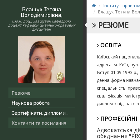
Інститут права і
Блащук Тетяна
Блащук Тетяна Вол
Володимирівна
,
к.ю.н, доц., Завідувач кафедрою,
РЕЗЮМЕ
доцент кафедри цивільно-правових
дисциплін
ОСВІТА
Київський національ
адреса:
м. Київ,
вул.
Вступ 01.09.1993 р., 
денна форма навча
спеціальність: прав
Резюме
кваліфікація: магіст
Наукова робота
диплом з відзнакою 
Сертифікати, дипломи...
ПРОФЕСІЙНІ
Контакти та посилання
Адвокатська д
обєднання "PR