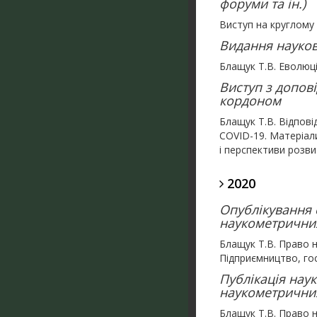
форуми та ін.)
Виступ на круглому 
Видання науков
Блащук Т.В. Еволюці
Виступ з допов
кордоном
Блащук Т.В. Відпові
COVID-19. Матеріали
і перспективи розвит
2020
Опублікування с
наукометричних 
Блащук Т.В. Право н
Підприємництво, госп
Публікація нау
наукометричних
Блащук Т.В. Право н