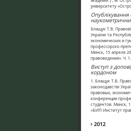
академія”) , м. Ост
університету «Остро
Опублікування с
наукометричних 
Блащук Т.В. Правові
України та Республі
экономических и гу
профессорско-препо
Минск, 15 апреля 201
правоведения». Ч. 1. 
Виступ з допов
кордоном
1. Блащук Т.В. Прав
законодавстві Украї
правовых, экономич
конференции профес
студентов. Минск, 15
«БИП-Институт правов
2012