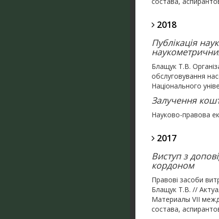
состава, аспирантов
2018
Публікація нау
наукометричних
Блащук Т.В. Організ
обслуговування насе
Національного уніве
Залучення кошт
Науково-правова е
2017
Виступ з допов
кордоном
Правові засоби витр
Блащук Т.В. // Акт
Материалы VIІ меж
состава, аспирантов