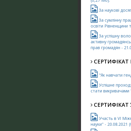
(0,27 Мб).
За наукові досяг
За сумлінну пра
освіти Рівненщини та
За успішну воло
активну громадянськ
прав громадян - 21.0
СЕРТИФІКАТ 
"Як навчати генд
Успішне проходж
стати викривачами "
СЕРТИФІКАТ 
Участь в VІ Між
науки" - 20.08.2021 (