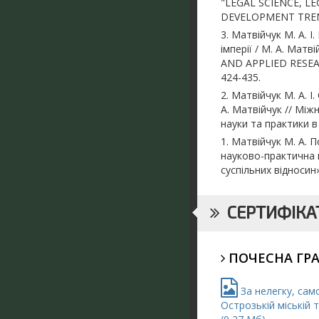
"LEGAL SCIENCE, L
DEVELOPMENT TRENDS.
3. Матвійчук М. А. 
імперії / М. А. Ма
AND APPLIED RESEAR
424-435.
2. Матвійчук М. А. 
А. Матвійчук // Мі
науки та практики в 
1. Матвійчук М. А. 
науково-практична 
суспільних відносин»
СЕРТИФІКАТ
ПОЧЕСНА ГР
За нелегку, само
Острозькій міській 