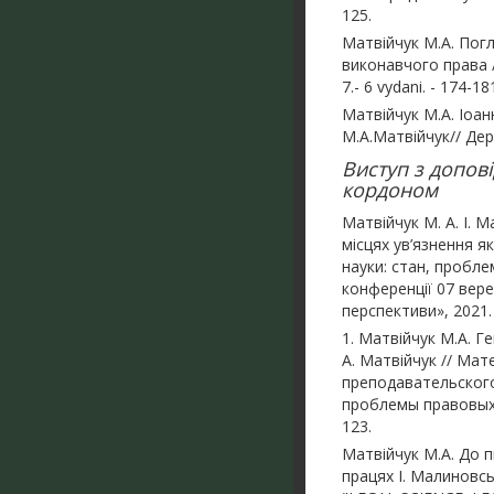
125.
Матвійчук М.А. Пог
виконавчого права /
7.- 6 vydani. - 174-18
Матвійчук М.А. Іоан
М.А.Матвійчук// Держ
Виступ з допов
кордоном
Матвійчук М. А. І.
місцях ув’язнення я
науки: стан, пробле
конференції 07 вере
перспективи», 2021.
1. Матвійчук М.А. Г
А. Матвійчук // Ма
преподавательского
проблемы правовых, 
123.
Матвійчук М.А. До п
працях І. Малиновсько