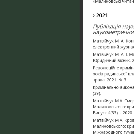
«Малиновські читан
2021
Публікація нау
наукометричних
Матвійчук М. А. Кон
електронний журнал. 
Матвійчук М. А. І. 
Юридичний вісник. 2
Революційне кримін
років радянської вл
права. 2021. № 3
Кримінально-виконав
(39).
Матвійчук М.А. Смер
Малиновського: кри
Випуск 4(33). - 2020.
Матвійчук М.А. Кров
Малиновського: крим
Міжнародного гумані