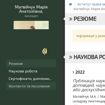
Інститут права і
Матвійчук Марія
Матвійчук Марія Ан
Анатоліївна
,
викладач
РЕЗЮМЕ
Інформація у резю
НАУКОВА Р
Резюме
Наукова робота
2022
Сертифікати, дипломи...
Публікація наук
доповідей, нау
Контакти та посилання
або дискусійних
Матвійчук М.А. І. 
складову пенітенці