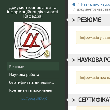
Навчально-науков
документознавства та
документознавства 
інформаційної діяльності
Кафедра
,
РЕЗЮМЕ
Інформація у резю
НАУКОВА Р
Резюме
Наукова робота
Інформація про н
Сертифікати, дипломи...
Контакти та посилання
СЕРТИФІКАТ
https://goo.gl/RKAXy7