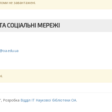
ломи не завантажені.
А СОЦІАЛЬНІ МЕРЕЖІ
c@oa.edu.ua
і.
", Розробка
Відділ ІТ Наукової бібліотеки ОА
.