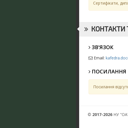
Сертифікати, дип
КОНТАКТИ Т
ЗВ'ЯЗОК
Email:
kafedra.do
ПОСИЛАННЯ
Посилання відсутн
©
2017-2026
НУ "ОА