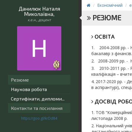
Економічний
е
Данилюк Наталя
Миколаївна
,
РЕЗЮМЕ
к.е.н., доцент
ОСВІТА
1.
2004-2008 рр. -
бакалавр з фінансів.
2. 2008-2009 рр. -
3. 2010-2011 рр. -
кваліфікація – вчит
Резюме
4. 2017-2020 рр. -
Де
в аспірантурі), спец
Наукова робота
Сертифікати, дипломи...
ДОСВІД РОБ
Контакти та посилання
1. ТОВ
“Комер
ційни
листопада 2008 р.
https://goo.gl/krDd84
2. Національний ун
дистанційного навч