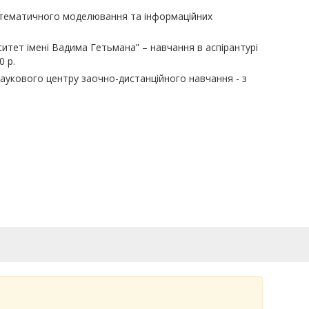
тематичного моделювання та інформаційних
ситет імені Вадима Гетьмана
”
– навчання в аспірантурі
0 р.
наукового центру
заочно
-
дистанційного навчання
- з