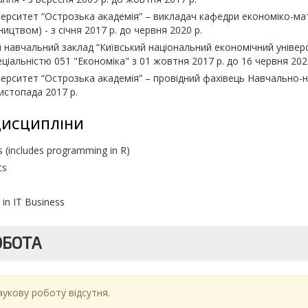
верситет
“
Острозька академія
”
– викладач кафедри економіко-ма
сництвом)
-
з січня 2017 р. до червня 2020 р.
й навчальний заклад
“
Київський національний економічний універ
ціальністю 051 "Економіка" з 01 жовтня 2017 р. до 16 червня 202
верситет
“
Острозька академія
”
– провідний фахівець Навчально-
истопада 2017 р.
ДИСЦИПЛІНИ
s (includes programming in R)
cs
in IT Business
ОБОТА
аукову роботу відсутня.