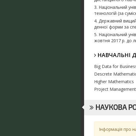
3.
Національний уні
технологій (за сумі
4. Державний вищи
денної форми за спе
5.
Національний уні
жовтня 2017 р. до л
НАВЧАЛЬНІ 
Big Data for Busines
Descrete Mathemati
Higher
Mathematics
Project Management 
НАУКОВА Р
Інформація про н