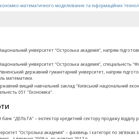
кономіко-математичного моделювання та інформаційних технол
Національний університет “Острозька академія”, напрям підготовки
Національний університет “Острозька академія”, спеціальність
“
Ф
Рівненський державний гуманітарний університет, напрям підготов
ель математики.
ржавний вищий навчальний заклад
“
Київський національний еко
іальність 051 "Економіка".
ОТИ
й банк
“
ДЕЛЬТА
”
– інспектор кредитний сектору продажу відділу ро
іверситет
“
Острозька академія
”
– фахівець І категорії по зв
’язках 
ання -
з вересня 2009 р. до жовтня 2017 р.