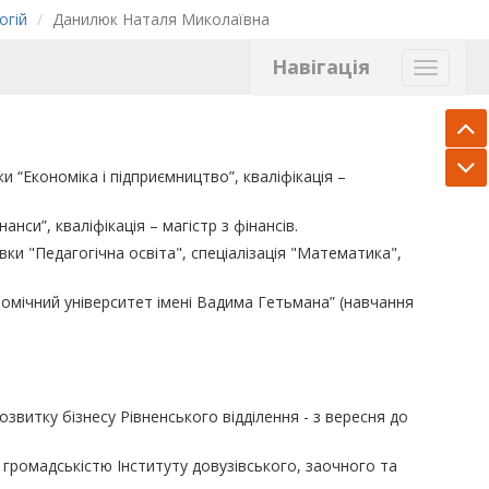
огій
Данилюк Наталя Миколаївна
Навігація
 “Економіка і підприємництво”, кваліфікація –
інанси
”
, кваліфікація – магістр з фінансів.
ки "Педагогічна освіта", спеціалізація "Математика",
номічний університет імені Вадима Гетьмана
” (навчання
звитку бізнесу Рівненського відділення - з вересня до
з громадськ
і
стю Інституту дову
зі
вського, заочного та