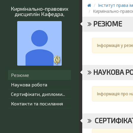
Інститут права і
Кирмінально-правових
Кирмінально-право
дисциплін Кафедра
,
РЕЗЮМЕ
Інформація у резю
НАУКОВА Р
Резюме
Наукова робота
Інформація про н
Сертифікати, дипломи...
Контакти та посилання
СЕРТИФІКАТ