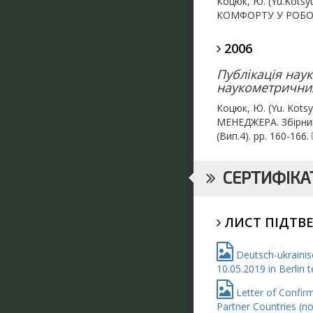
Коцюк, Ю. (Yu.Kot
КОМФОРТУ У РОБОТІ 
2006
Публікація нау
наукометричних
Коцюк, Ю. (Yu. Ko
МЕНЕДЖЕРА. Збірник 
(Вип.4). pp. 160-166.
СЕРТИФІКАТ
ЛИСТ ПІДТВ
Deutsch-ukrainis
10.05.2019 in Berlin
Letter of Confirm
Partner Countries (n