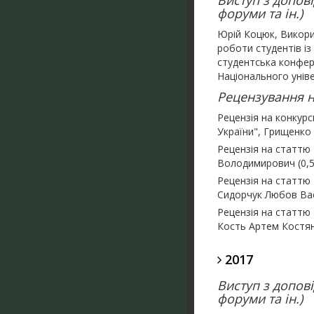
Виступ з допові
форуми та ін.)
Юрій Коцюк, Викори
роботи студентів із
студентська конфере
Національного уніве
Рецензування на
Рецензія на конкур
України", Грищенко 
Рецензія на статтю
Володимирович (0,5 
Рецензія на статтю 
Сидорчук Любов Васи
Рецензія на статтю 
Кость Артем Костянт
2017
Виступ з допові
форуми та ін.)