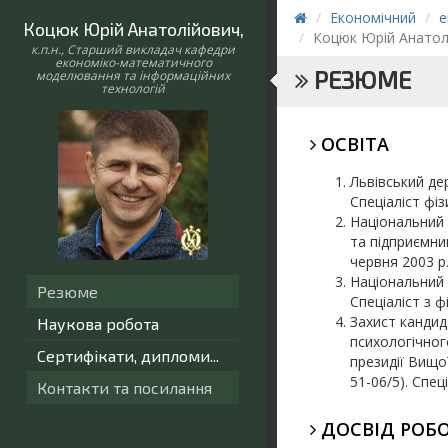
Економічний
е
Коцюк Юрій Анатолійович
,
Коцюк Юрій Анатол
к.п.н., Старший викладач кафедри
економіко-математичного
РЕЗЮМЕ
моделювання та інформаційних
технологій
ОСВІТА
Львівський де
Спеціаліст фіз
Національний 
та підприємни
червня 2003 р
Національний 
Резюме
Спеціаліст з 
Захист кандид
Наукова робота
психологічног
Сертифікати, дипломи...
президії Вищо
51-06/5). Спец
Контакти та посилання
ДОСВІД РОБ