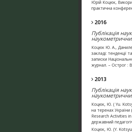
Юрій Коцюк, Викорис
практична конференц
2016
Публікація нау
наукометричних
Коцюк Ю. А., Данил
закладі: тенденції 
записки Національно
журнал. – Острог : В
2013
Публікація нау
наукометричних
Коцюк, Ю. ( Yu. Kots
на теренах України (P
Research Activities
державний педагогіч
Коцюк, Ю. (Y. Kotsy