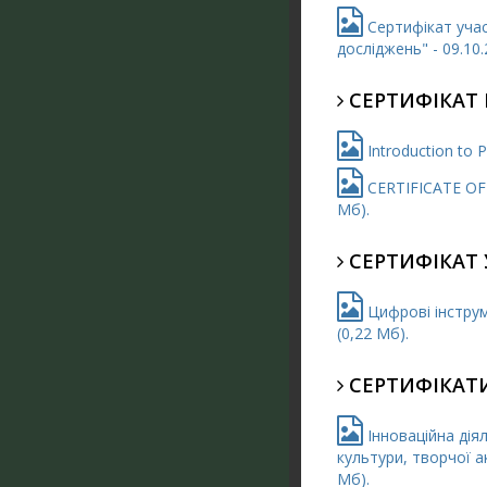
Сертифікат учас
досліджень" - 09.10.
СЕРТИФІКАТ 
Introduction to P
CERTIFICATE OF C
Мб).
СЕРТИФІКАТ 
Цифрові інструм
(0,22 Мб).
СЕРТИФІКАТИ
Інноваційна діял
культури, творчої а
Мб).