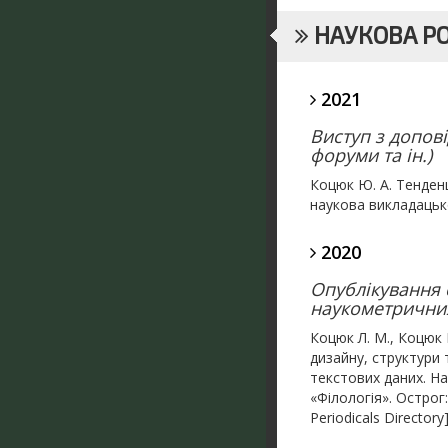
НАУКОВА Р
2021
Виступ з допові
форуми та ін.)
Коцюк Ю. А. Тенденц
наукова викладацько
2020
Опублікування с
наукометричних 
Коцюк Л. М., Коцюк 
дизайну, структури 
текстових даних. На
«Філологія». Острог:
Periodicals Directory