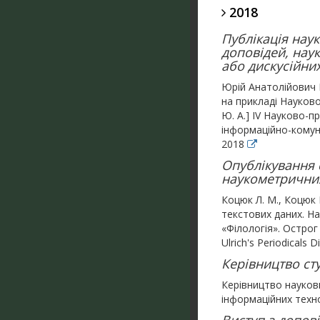
2018
Публікація наук
доповідей, нау
або дискусійних
Юрій Анатолійович К
на прикладі Науково
Ю. А.] IV Науково-п
інформаційно-комуні
2018
Опублікування с
наукометричних 
Коцюк Л. М., Коцюк
текстових даних. На
«Філологія». Острог 
Ulrich's Periodicals D
Керівництво ст
Керівництво науко
інформаційних техно