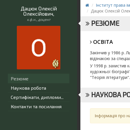
Інститут права і
Дацюк Олексій
Дацюк Олексій Оле
Олексійович
,
к.ф.н., доцент
РЕЗЮМЕ
ОСВІТА
Закінчив у 1986 р. 
відзнакою за спеціа
У 1998 р. захистив 
художньої біографії
"Теорія літератури
Резюме
Наукова робота
НАУКОВА Р
Сертифікати, дипломи...
Контакти та посилання
Інформація про н