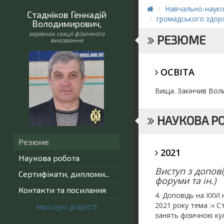
Навчально-науко
Стадніков Геннадій
громадського здоро
Володимирович
,
керівник секції фізичного
РЕЗЮМЕ
виховання
ОСВІТА
Вища. Закінчив Воли
НАУКОВА Р
Резюме
2021
Наукова робота
Виступ з допові
Сертифікати, дипломи...
форуми та ін.)
Контакти та посилання
4. Доповідь на ХХVI
2021 року тема :« С
https://goo.gl/4yDCTf
занять фізичною ку