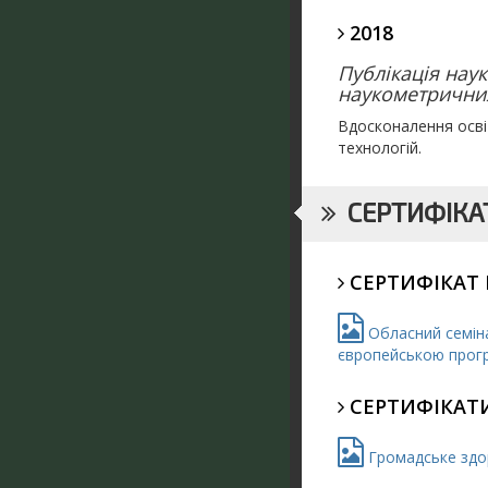
2018
Публікація нау
наукометричних
Вдосконалення осві
технологій.
СЕРТИФІКАТ
СЕРТИФІКАТ 
Обласний семіна
європейською програ
СЕРТИФІКАТИ
Громадське здор